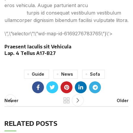
eros vehicula. Augue parturient arcu
condimentum
convallis
turpis id consequat vestibulum vestibulum
ullamcorper dignissim bibendum facilisi vulputate litora.
\”,\”selector\”:\”wd-map-id-6169276783765\”}\’>
Praesent Iaculis sit Vehicula
Lap. 4 Tellus A17-B27
Guide
News
Sofa
Newer
Older
RELATED POSTS