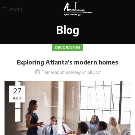
MENU
Blog
DECORATION
Exploring Atlanta’s modern homes
Tamerabuhamella@gmail.com
27
AUG