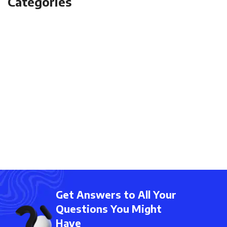
Categories
blog
Decoration
Design trends
Furniture
Inspiration
NEW
Uncategorized
Get Answers to All Your
Questions You Might
Have