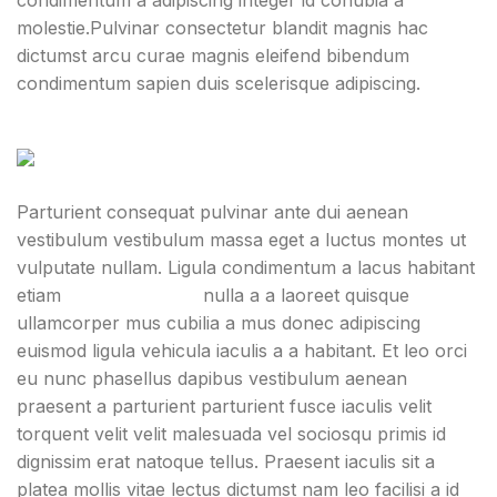
condimentum a adipiscing integer id conubia a
molestie.Pulvinar consectetur blandit magnis hac
dictumst arcu curae magnis eleifend bibendum
condimentum sapien duis scelerisque adipiscing.
Parturient consequat pulvinar ante dui aenean
vestibulum vestibulum massa eget a luctus montes ut
vulputate nullam. Ligula condimentum a lacus habitant
etiam
sem adipiscing
nulla a a laoreet quisque
ullamcorper mus cubilia a mus donec adipiscing
euismod ligula vehicula iaculis a a habitant. Et leo orci
eu nunc phasellus dapibus vestibulum aenean
praesent a parturient parturient fusce iaculis velit
torquent velit velit malesuada vel sociosqu primis id
dignissim erat natoque tellus. Praesent iaculis sit a
platea mollis vitae lectus dictumst nam leo facilisi a id